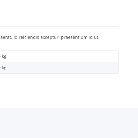
uaerat. Id reiciendis excepturi praesentium id ut.
0 kg
0
kg