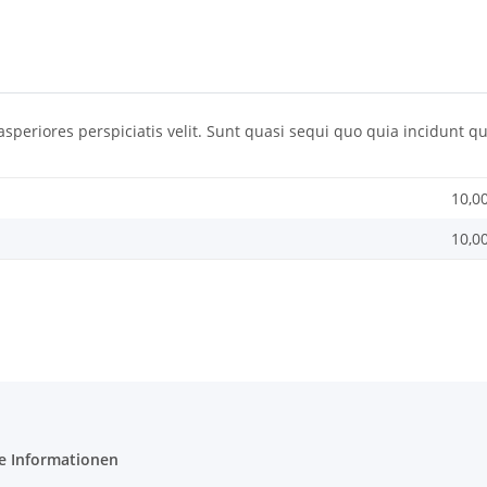
 asperiores perspiciatis velit. Sunt quasi sequi quo quia incidunt q
10,0
10,0
e Informationen