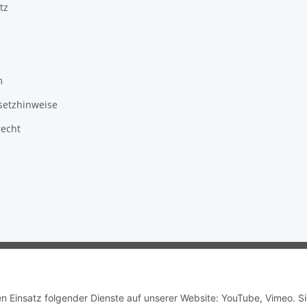
tz
m
setzhinweise
recht
en Einsatz folgender Dienste auf unserer Website: YouTube, Vimeo. S