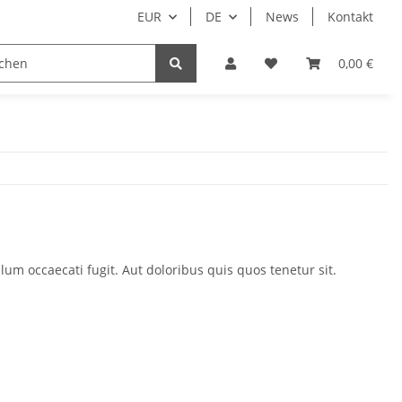
EUR
DE
News
Kontakt
Nur Endkunden
0,00 €
um occaecati fugit. Aut doloribus quis quos tenetur sit.