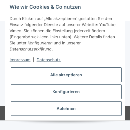
Passwort vergessen
Wie wir Cookies & Co nutzen
Durch Klicken auf „Alle akzeptieren“ gestatten Sie den
Einsatz folgender Dienste auf unserer Website: YouTube,
Vimeo. Sie können die Einstellung jederzeit ändern
(Fingerabdruck-Icon links unten). Weitere Details finden
Informationen
Sie unter
Konfigurieren
und in unserer
Datenschutzerklärung
.
Gesetzliche Informationen
Impressum
|
Datenschutz
Alle akzeptieren
Konfigurieren
* Alle Preise inkl. gesetzlicher USt., zzgl.
Versand
Ablehnen
Powered by
JTL-Shop